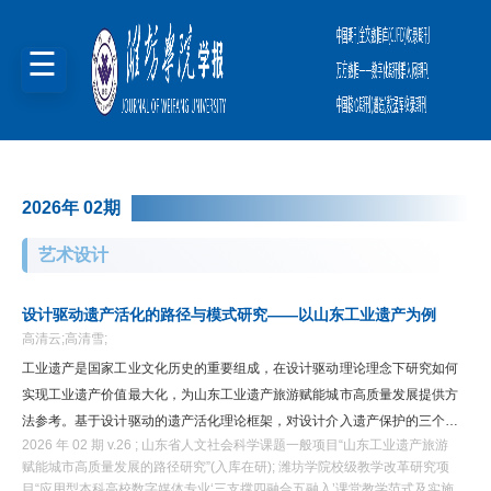
2026年 02期
艺术设计
设计驱动遗产活化的路径与模式研究——以山东工业遗产为例
高清云;高清雪;
工业遗产是国家工业文化历史的重要组成，在设计驱动理论理念下研究如何
实现工业遗产价值最大化，为山东工业遗产旅游赋能城市高质量发展提供方
法参考。基于设计驱动的遗产活化理论框架，对设计介入遗产保护的三个维
2026 年 02 期 v.26 ; 山东省人文社会科学课题一般项目“山东工业遗产旅游
度、工业遗产的设计价值挖掘、山东工业遗产的资源分类进行分析与归纳，
赋能城市高质量发展的路径研究”(入库在研); 潍坊学院校级教学改革研究项
从设计策略框架与具体实施路径构建设计驱动的活化路径。研究得出设计导
目“应用型本科高校数字媒体专业‘三支撑四融合五融入’课堂教学范式及实施