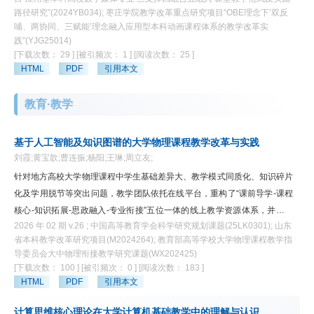
向的山东工业遗产活化特色模式构建实践路径。第一，山东工业遗产具有相
路径研究”(2024YB034); 枣庄学院教学改革重点研究项目“OBE理念下‘双反
对的多元性与层次性，主要分为重工业遗产、轻工业遗产和特色工业遗产；
哺、两协同、三赋能’理念融入应用型本科动画课程体系的教学改革实
第二，山东工业遗产实践探索形成了多种特色模式；第三，设计的赋能机制
践”(YJG25014)
[下载次数： 29 ]
[被引频次： 1 ]
[阅读次数： 25 ]
是多方面、多层次的，设计介入遗产活化要遵从一定的梯度策略，以保护为
HTML
PDF
引用本文
基底，以再生激活遗产潜力，以创新吸引公众互动。
教育·教学
基于人工智能及知识图谱的大学物理课程教学改革与实践
刘霞;黄宝歆;曹连振;杨阳;王琳;周立友;
针对地方高校大学物理课程中学生基础差异大、教学模式同质化、知识碎片
化及学用脱节等突出问题，教学团队依托在线平台，重构了“课前导学-课程
核心-知识拓展-思政融入-专业衔接”五位一体的线上教学资源体系，并遵循
2026 年 02 期 v.26 ; 中国高等教育学会科学研究规划课题(25LK0301); 山东
知识关联性与认知规律构建了大学物理知识图谱。通过融合人工智能与知识
省本科教学改革研究项目(M2024264); 教育部高等学校大学物理课程教学指
图谱技术，实施个性化学习路径推荐与精准化学情诊断，实现了“师-生-
导委员会大中物理衔接教学研究课题(WX202425)
机”深度协同的混合式教学。实践表明，该模式有效提升了学生的学习效
[下载次数： 100 ]
[被引频次： 0 ]
[阅读次数： 183 ]
果，为地方高校基础课程的智慧化教学提供了可借鉴的实践范式。
HTML
PDF
引用本文
计算思维核心理论在大学计算机基础教学中的理解与认识