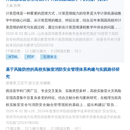
王鑫;陈爽;
计算思维是一种重要的思维方式，计算思维能力的培养是大学计算机基础教
学中的核心问题。从计算思维的概念、特征出发，结合近年来我国高校对计
算思维的研究与实践过程，通过分析在计算思维课程教学中存在的问题，对
2026 年 02 期 v.26 ; 山东省高等教育本科教学改革研究项目“AI背景下高职
计算思维基本理论的核心内容进行了探索分析，构建了一个以计算本质和二
高专利用信息技术通识教育培养计算思维能力的路径探讨：衔接专升本计算
进制为支柱，以抽象和自动化为基础的计算思维核心内容的组成结构。旨在
机考试内容与要求”(Z2024374)
为大学计算机基础教学提供新的思路与参考。
[下载次数： 11 ]
[被引频次： 0 ]
[阅读次数： 31 ]
HTML
PDF
引用本文
基于风险防控的高校实验室消防安全管理体系构建与实践路径研
究
梁建蕾;王宏宇;翟立波;张娜娜;
因涉及学科门类广泛、专业交叉复杂、实验类型多样，高校实验室火灾风险
呈现高度集中且复杂多变的特征。结合文献分析与案例研究，在梳理当前高
校实验室安全与消防安全融合管理现状的基础上，提出构建以“双负责人
2026 年 02 期 v.26 ; 2024年度潍坊学院校级教学改革研究项目“安全强化、
制”责任体系、“风险分级+动态管控”策略、“准入-培训-考核”全链条教
需求导向的地方应用型高校教学实验室综合管理与教学质量有效提升的探索
育、“智慧消防+实验安全”技术融合为核心的四维实施路径，并建立“组织协
与实践”(2024YB038)
同+制度标准”双重保障机制，形成系统化的融合管理模型。该模型有助于推
[下载次数： 52 ]
[被引频次： 0 ]
[阅读次数： 43 ]